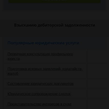
Взысканию дебиторской задолженности
Популярные юридические услуги
Первичная консультация профильного
юриста
Подготовка исковых заявлений, ходатайств,
жалоб
Составление юридических документов
Юридическое сопровождение сделок
о
Представительство интересов в суде