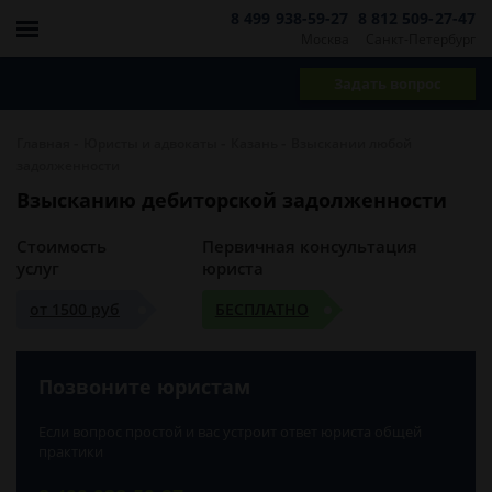
8 499 938-59-27
8 812 509-27-47
Москва
Санкт-Петербург
Задать вопрос
-
-
-
Главная
Юристы и адвокаты
Казань
Взыскании любой
задолженности
Взысканию дебиторской задолженности
Стоимость
Первичная консультация
услуг
юриста
от 1500 руб
БЕСПЛАТНО
Позвоните юристам
Если вопрос простой и вас устроит ответ юриста общей
практики