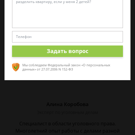
Виктор Корнеев
Cпециалист по уголовному праву
Стаж работы 18 лет. Большой стаж службы в
следственных органах.
Задать вопрос
Мы соблюдаем Федеральный закон «О персональных
данных»
от 27.07.2006 N 152-ФЗ
Алина Коробова
Эксперт по уголовным делам
Специалист в области уголовного права.
Многолетний опыт работы с делами разной