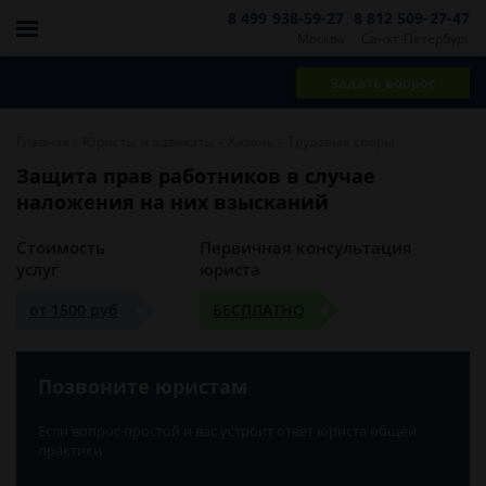
8 499 938-59-27
8 812 509-27-47
Москва
Санкт-Петербург
Задать вопрос
-
-
-
Главная
Юристы и адвокаты
Казань
Трудовые споры
Защита прав работников в случае
наложения на них взысканий
Стоимость
Первичная консультация
услуг
юриста
от 1500 руб
БЕСПЛАТНО
Позвоните юристам
Если вопрос простой и вас устроит ответ юриста общей
практики