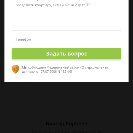
Алина Коробова
Эксперт по уголовным делам
Специалист в области уголовного права.
Многолетний опыт работы с делами разной
сложности. Помогу разобраться в ситуации,
Задать вопрос
проконсультирую по срочным вопросам
Мы соблюдаем Федеральный закон «О персональных
данных»
от 27.07.2006 N 152-ФЗ
Виктор Корнеев
Cпециалист по уголовному праву