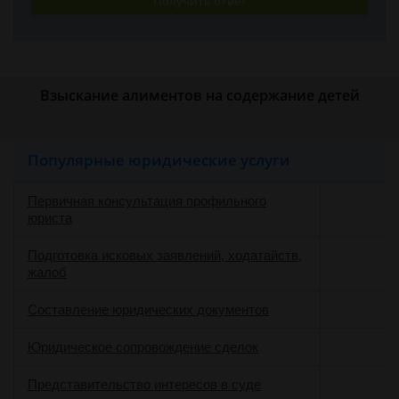
Получить ответ
Взыскание алиментов на содержание детей
Популярные юридические услуги
Первичная консультация профильного
юриста
Подготовка исковых заявлений, ходатайств,
жалоб
Составление юридических документов
Юридическое сопровождение сделок
о
Представительство интересов в суде