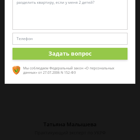
Алина Коробова
Эксперт по уголовным делам
Специалист в области уголовного права.
Многолетний опыт работы с делами разной
сложности. Помогу разобраться в ситуации,
Задать вопрос
проконсультирую по срочным вопросам
Мы соблюдаем Федеральный закон «О персональных
данных»
от 27.07.2006 N 152-ФЗ
Татьяна Малышева
Практикующий эксперт по УКРФ