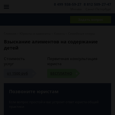
8 499 938-59-27
8 812 509-27-47
Москва
Санкт-Петербург
Задать вопрос
-
-
-
Главная
Юристы и адвокаты
Казань
Семейные споры
Взыскание алиментов на содержание
детей
Стоимость
Первичная консультация
услуг
юриста
от 1500 руб
БЕСПЛАТНО
Позвоните юристам
Если вопрос простой и вас устроит ответ юриста общей
практики