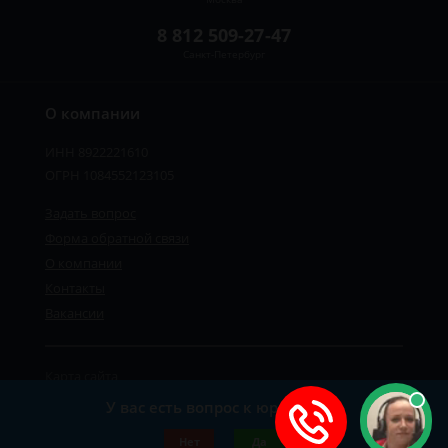
8 812 509-27-47
Санкт-Петербург
О компании
ИНН 8922221610
ОГРН 1084552123105
Задать вопрос
Форма обратной связи
О компании
Контакты
Вакансии
Карта сайта
Политика персональных данных
У вас есть вопрос к юристу?
©2019-2026 Все права защищены.
Нет
Да