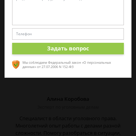
Виктор Корнеев
Cпециалист по уголовному праву
Стаж работы 18 лет. Большой стаж службы в
следственных органах.
Задать вопрос
Мы соблюдаем Федеральный закон «О персональных
данных»
от 27.07.2006 N 152-ФЗ
Алина Коробова
Эксперт по уголовным делам
Специалист в области уголовного права.
Многолетний опыт работы с делами разной
сложности. Помогу разобраться в ситуации,