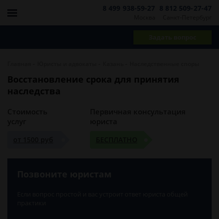
8 499 938-59-27
8 812 509-27-47
Москва
Санкт-Петербург
Задать вопрос
-
-
-
Главная
Юристы и адвокаты
Казань
Наследственные споры
Восстановление срока для принятия
наследства
Стоимость
Первичная консультация
услуг
юриста
от 1500 руб
БЕСПЛАТНО
Позвоните юристам
Если вопрос простой и вас устроит ответ юриста общей
практики