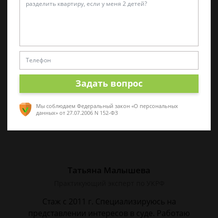
Виктор Корнеев
Cпециалист по уголовному праву
Стаж работы 18 лет. Большой стаж службы в
следственных органах.
Задать вопрос
Мы соблюдаем Федеральный закон «О персональных
данных»
от 27.07.2006 N 152-ФЗ
Татьяна Малышева
Практикующий эксперт по УКРФ
Стаж с 2011 г. Специализируюсь на
представлении интересов в суде. Работаю