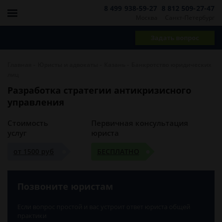
8 499 938-59-27
8 812 509-27-47
Москва
Санкт-Петербург
Задать вопрос
-
-
-
Главная
Юристы и адвокаты
Казань
Банкротство юридических
лиц
Разработка стратегии антикризисного
управления
Стоимость
Первичная консультация
услуг
юриста
от 1500 руб
БЕСПЛАТНО
Позвоните юристам
Если вопрос простой и вас устроит ответ юриста общей
практики