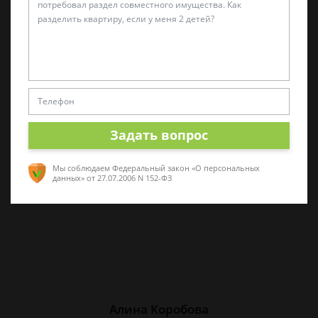
Татьяна Малышева
Практикующий эксперт по УКРФ
Стаж с 2011 г. Специализируюсь на
представлении интересов в суде. Работаю
Задать вопрос
как с физическими, так и с юридическими
лицами.
Мы соблюдаем Федеральный закон «О персональных
данных»
от 27.07.2006 N 152-ФЗ
Алина Коробова