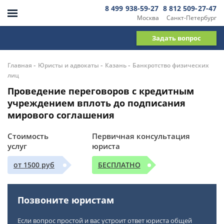
8 499 938-59-27
8 812 509-27-47
Москва
Санкт-Петербург
Задать вопрос
-
-
-
Главная
Юристы и адвокаты
Казань
Банкротство физических
лиц
Проведение переговоров с кредитным
учреждением вплоть до подписания
мирового соглашения
Стоимость
Первичная консультация
услуг
юриста
от 1500 руб
БЕСПЛАТНО
Позвоните юристам
Если вопрос простой и вас устроит ответ юриста общей