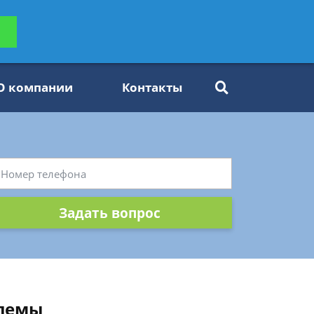
ьтацию
Задать вопрос
платно
О компании
Контакты
Задать вопрос
блемы