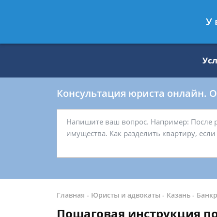
Москва
Санкт-Петербург
У 
8 499 938-59-27
8 812 509-27-
Ус
Консультация юриста онлайн. От
Главная
-
Юристы и адвокаты
-
Казань
-
Банкр
Пошаговая инструкция п