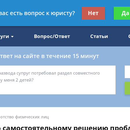
Получите консул
вас есть вопрос к юристу?
Нет
Да
47
бес
луги
Вопрос/Ответ
Статьи
вет на сайте в течение 15 минут
отство физических лиц
о самостоятельному решению про