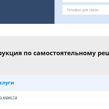
рукция по самостоятельному р
слуги
о юриста