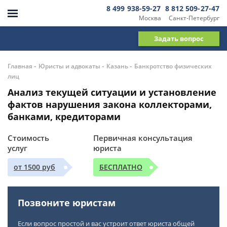
8 499 938-59-27
8 812 509-27-47
Москва
Санкт-Петербург
Задать вопрос
-
-
-
Главная
Юристы и адвокаты
Казань
Банкротство физических
лиц
Анализ текущей ситуации и установление
фактов нарушения закона коллекторами,
банками, кредиторами
Стоимость
Первичная консультация
услуг
юриста
от 1500 руб
БЕСПЛАТНО
Позвоните юристам
Если вопрос простой и вас устроит ответ юриста общей