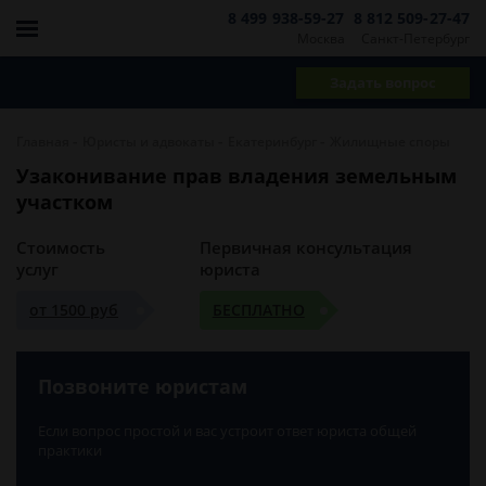
8 499 938-59-27
8 812 509-27-47
Москва
Санкт-Петербург
Задать вопрос
-
-
-
Главная
Юристы и адвокаты
Екатеринбург
Жилищные споры
Узаконивание прав владения земельным
участком
Стоимость
Первичная консультация
услуг
юриста
от 1500 руб
БЕСПЛАТНО
Позвоните юристам
Если вопрос простой и вас устроит ответ юриста общей
практики