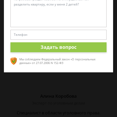
Виктор Корнеев
Cпециалист по уголовному праву
Стаж работы 18 лет. Большой стаж службы в
следственных органах.
Задать вопрос
Мы соблюдаем Федеральный закон «О персональных
данных»
от 27.07.2006 N 152-ФЗ
Алина Коробова
Эксперт по уголовным делам
Специалист в области уголовного права.