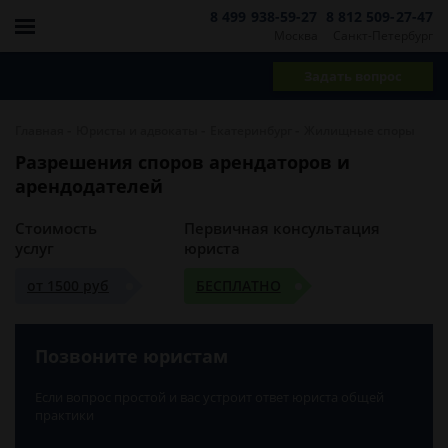
8 499 938-59-27
8 812 509-27-47
Москва
Санкт-Петербург
Задать вопрос
-
-
-
Главная
Юристы и адвокаты
Екатеринбург
Жилищные споры
Разрешения споров арендаторов и
арендодателей
Стоимость
Первичная консультация
услуг
юриста
от 1500 руб
БЕСПЛАТНО
Позвоните юристам
Если вопрос простой и вас устроит ответ юриста общей
практики