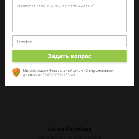
Татьяна Малышева
Практикующий эксперт по УКРФ
Стаж с 2011 г. Специализируюсь на
представлении интересов в суде. Работаю
как с физическими, так и с юридическими
Задать вопрос
лицами.
Мы соблюдаем Федеральный закон «О персональных
данных»
от 27.07.2006 N 152-ФЗ
Алина Коробова
Эксперт по уголовным делам