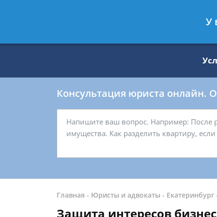
Москва
Санкт-Петербург
У 
8 499 938-59-27
8 812 509-27-
Ус
Консультация юриста онлайн. От
Главная
-
Юристы и адвокаты
-
Екатеринбург
Защита интересов бизнес