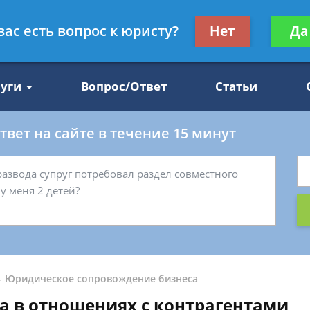
Получите консул
вас есть вопрос к юристу?
Нет
Да
47
бес
луги
Вопрос/Ответ
Статьи
вет на сайте в течение 15 минут
-
Юридическое сопровождение бизнеса
а в отношениях с контрагентами