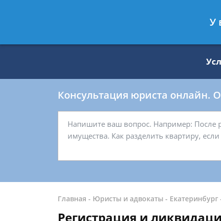
Москва
Санкт-Петербург
У 
8 499 938-59-27
8 812 509-27-
Ус
Консультация юриста онлайн. От
Главная
-
Юристы и адвокаты
-
Екатеринбург
Регистрация и ликвидац