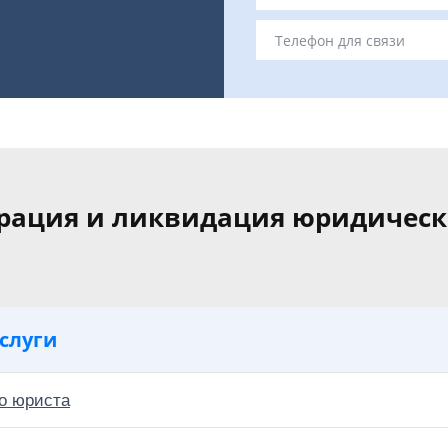
трация и ликвидация юридическ
слуги
о юриста