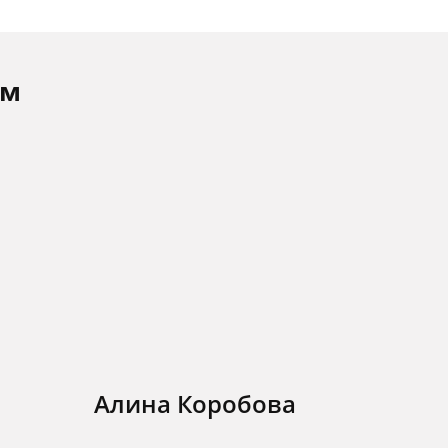
ам
Алина Коробова