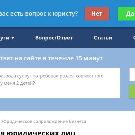
Получите консул
вас есть вопрос к юристу?
Нет
Да
47
бес
луги
Вопрос/Ответ
Статьи
вет на сайте в течение 15 минут
-
Юридическое сопровождение бизнеса
ия юридических лиц