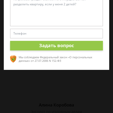
Татьяна Малышева
Практикующий эксперт по УКРФ
Стаж с 2011 г. Специализируюсь на
представлении интересов в суде. Работаю
как с физическими, так и с юридическими
Задать вопрос
лицами.
Мы соблюдаем Федеральный закон «О персональных
данных»
от 27.07.2006 N 152-ФЗ
Алина Коробова
Эксперт по уголовным делам