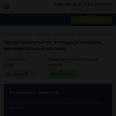
8 499 938-59-27
8 812 509-27-47
Москва
Санкт-Петербург
Задать вопрос
-
-
-
Главная
Юристы и адвокаты
Екатеринбург
Юридические услуги
Представительство в государственных,
муниципальных органах
Стоимость
Первичная консультация
услуг
юриста
от 1500 руб
БЕСПЛАТНО
Позвоните юристам
Если вопрос простой и вас устроит ответ юриста общей
практики