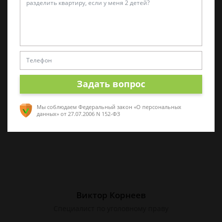
Татьяна Малышева
Практикующий эксперт по УКРФ
Стаж с 2011 г. Специализируюсь на
представлении интересов в суде. Работаю
как с физическими, так и с юридическими
Задать вопрос
лицами.
Мы соблюдаем Федеральный закон «О персональных
данных»
от 27.07.2006 N 152-ФЗ
Виктор Корнеев
Cпециалист по уголовному праву