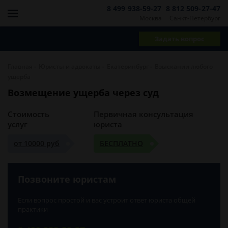
8 499 938-59-27
8 812 509-27-47
Москва
Санкт-Петербург
Задать вопрос
-
-
-
Главная
Юристы и адвокаты
Екатеринбург
Взыскании любого
ущерба
Возмещение ущерба через суд
Стоимость
Первичная консультация
услуг
юриста
от 10000 руб
БЕСПЛАТНО
Позвоните юристам
Если вопрос простой и вас устроит ответ юриста общей
практики