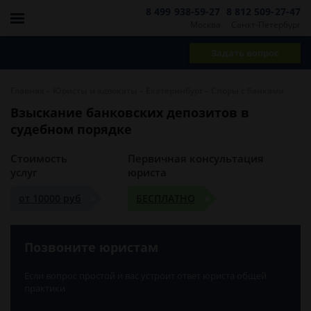
8 499 938-59-27
8 812 509-27-47
Москва
Санкт-Петербург
Задать вопрос
-
-
-
Главная
Юристы и адвокаты
Екатеринбург
Споры с банками
Взыскание банковских депозитов в
судебном порядке
Стоимость
Первичная консультация
услуг
юриста
от 10000 руб
БЕСПЛАТНО
Позвоните юристам
Если вопрос простой и вас устроит ответ юриста общей
практики