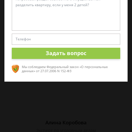
Татьяна Малышева
Практикующий эксперт по УКРФ
Стаж с 2011 г. Специализируюсь на
представлении интересов в суде. Работаю
как с физическими, так и с юридическими
Задать вопрос
лицами.
Мы соблюдаем Федеральный закон «О персональных
данных»
от 27.07.2006 N 152-ФЗ
Алина Коробова
Эксперт по уголовным делам