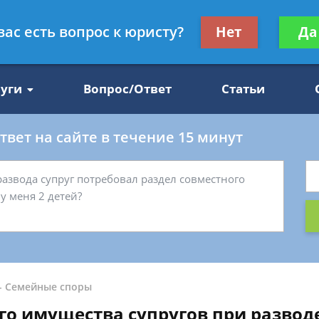
Получите консул
вас есть вопрос к юристу?
Нет
Да
47
бес
луги
Вопрос/Ответ
Статьи
вет на сайте в течение 15 минут
-
Семейные споры
го имущества супругов при развод