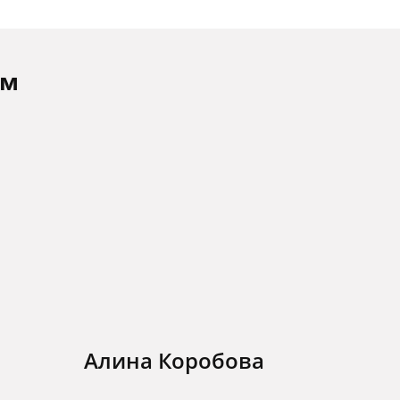
ам
Алина Коробова