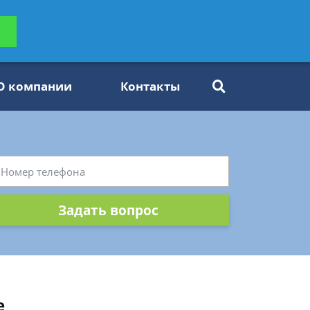
ьтацию
Задать вопрос
платно
О компании
Контакты
Задать вопрос
е