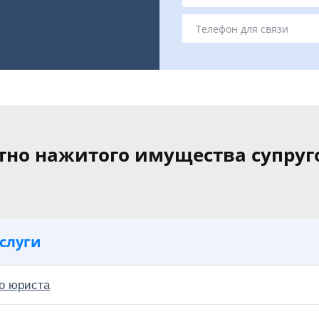
тно нажитого имущества супруг
слуги
о юриста