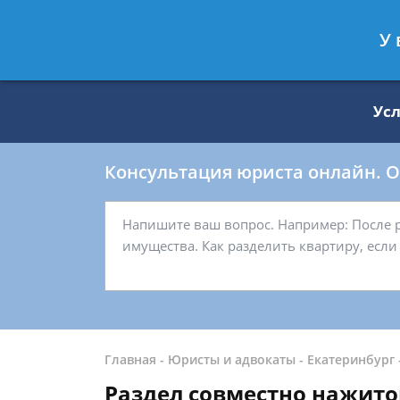
Москва
Санкт-Петербург
У 
8 499 938-59-27
8 812 509-27-
Ус
Консультация юриста онлайн. От
Главная
-
Юристы и адвокаты
-
Екатеринбург
Раздел совместно нажито