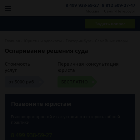
8 499 938-59-27
8 812 509-27-47
Москва
Санкт-Петербург
Задать вопрос
-
-
-
Главная
Юристы и адвокаты
Екатеринбург
Семейные споры
Оспаривание решения суда
Стоимость
Первичная консультация
услуг
юриста
от 5000 руб
БЕСПЛАТНО
Позвоните юристам
Если вопрос простой и вас устроит ответ юриста общей
практики
8 499 938-59-27