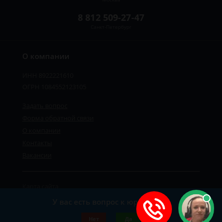
8 812 509-27-47
Санкт-Петербург
О компании
ИНН 8922221610
ОГРН 1084552123105
Задать вопрос
Форма обратной связи
О компании
Контакты
Вакансии
Карта сайта
Политика персональных данных
У вас есть вопрос к юристу?
©2019-2026 Все права защищены.
Нет
Да