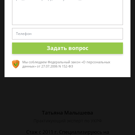
Алина Коробова
Эксперт по уголовным делам
Специалист в области уголовного права.
Многолетний опыт работы с делами разной
сложности. Помогу разобраться в ситуации,
Задать вопрос
проконсультирую по срочным вопросам
Мы соблюдаем Федеральный закон «О персональных
данных»
от 27.07.2006 N 152-ФЗ
Татьяна Малышева
Практикующий эксперт по УКРФ
Стаж с 2011 г. Специализируюсь на