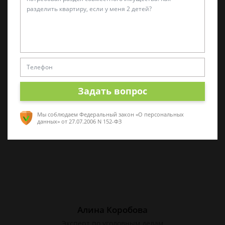
Татьяна Малышева
Практикующий эксперт по УКРФ
Стаж с 2011 г. Специализируюсь на
представлении интересов в суде. Работаю
Задать вопрос
как с физическими, так и с юридическими
лицами.
Мы соблюдаем Федеральный закон «О персональных
данных»
от 27.07.2006 N 152-ФЗ
Алина Коробова
Эксперт по уголовным делам