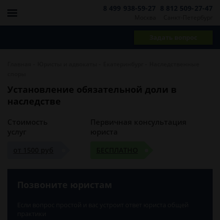
8 499 938-59-27
8 812 509-27-47
Москва
Санкт-Петербург
Задать вопрос
-
-
-
Главная
Юристы и адвокаты
Екатеринбург
Наследственные
споры
Установление обязательной доли в
наследстве
Стоимость
Первичная консультация
услуг
юриста
от 1500 руб
БЕСПЛАТНО
Позвоните юристам
Если вопрос простой и вас устроит ответ юриста общей
практики