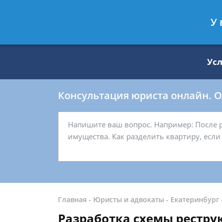
Москва
Санкт-Петербург
У 
8 499 938-59-27
8 812 509-27-
Ус
Консультация юриста онлайн. От
Главная
-
Юристы и адвокаты
-
Екатеринбург
Разработка схемы рестру