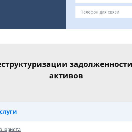
еструктуризации задолженности
активов
слуги
о юриста