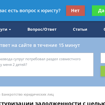
Получите консул
вас есть вопрос к юристу?
Нет
Да
47
бес
луги
Вопрос/Ответ
Статьи
вет на сайте в течение 15 минут
-
Банкротство юридических лиц
ктуризации задолженности с цель