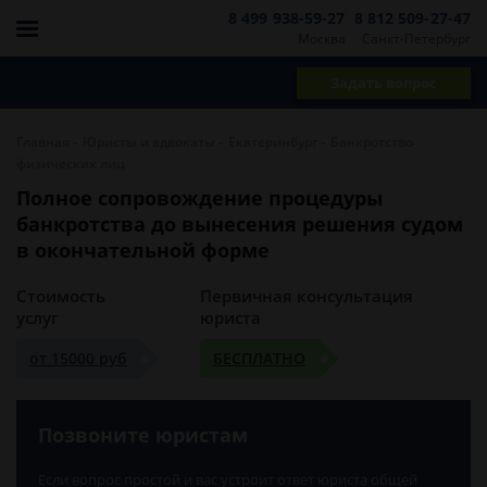
8 499 938-59-27
8 812 509-27-47
Москва
Санкт-Петербург
Задать вопрос
-
-
-
Главная
Юристы и адвокаты
Екатеринбург
Банкротство
физических лиц
Полное сопровождение процедуры
банкротства до вынесения решения судом
в окончательной форме
Стоимость
Первичная консультация
услуг
юриста
от 15000 руб
БЕСПЛАТНО
Позвоните юристам
Если вопрос простой и вас устроит ответ юриста общей