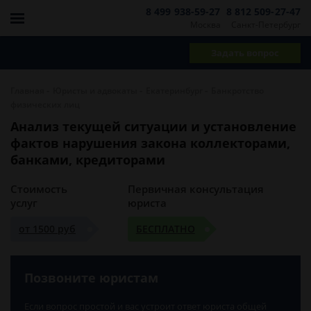
8 499 938-59-27
8 812 509-27-47
Москва
Санкт-Петербург
Задать вопрос
-
-
-
Главная
Юристы и адвокаты
Екатеринбург
Банкротство
физических лиц
Анализ текущей ситуации и установление
фактов нарушения закона коллекторами,
банками, кредиторами
Стоимость
Первичная консультация
услуг
юриста
от 1500 руб
БЕСПЛАТНО
Позвоните юристам
Если вопрос простой и вас устроит ответ юриста общей