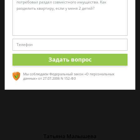
Алина Коробова
Эксперт по уголовным делам
Специалист в области уголовного права.
Многолетний опыт работы с делами разной
Задать вопрос
сложности. Помогу разобраться в ситуации,
проконсультирую по срочным вопросам
Мы соблюдаем Федеральный закон «О персональных
данных»
от 27.07.2006 N 152-ФЗ
Татьяна Малышева