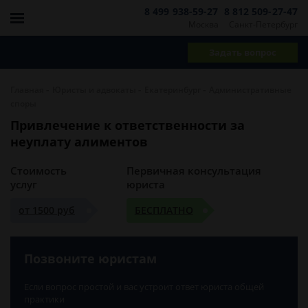
8 499 938-59-27
8 812 509-27-47
Москва
Санкт-Петербург
Задать вопрос
-
-
-
Главная
Юристы и адвокаты
Екатеринбург
Административные
споры
Привлечение к ответственности за
неуплату алиментов
Стоимость
Первичная консультация
услуг
юриста
от 1500 руб
БЕСПЛАТНО
Позвоните юристам
Если вопрос простой и вас устроит ответ юриста общей
практики